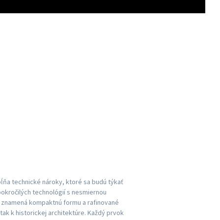
ĺňa technické nároky, ktoré sa budú týkať
pokročilých technológií s nesmiernou
D znamená kompaktnú formu a rafinované
tak k historickej architektúre. Každý prvok