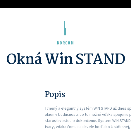
NORCOM
Okná Win STAND
Popis
Tlmený a elegantný systém WIN STAND už dnes sp
okien v budúcnosti. Je to možné vďaka spojeniu 
starostlivosťou o dokončenie. Systém WIN STAN
tvary, vďaka čomu sa skvele hodí ako k súčasnej, 