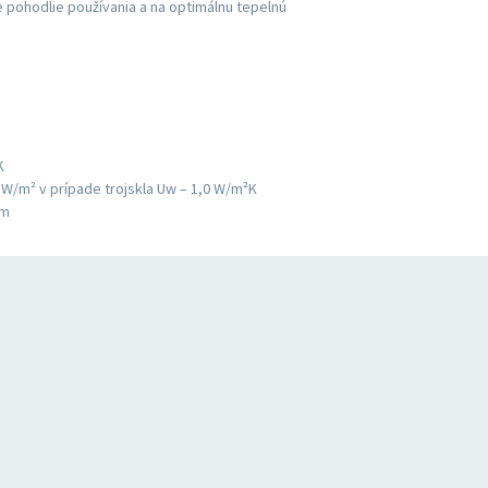
 pohodlie používania a na optimálnu tepelnú
K
W/m² v prípade trojskla Uw – 1,0 W/m²K
mm