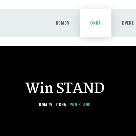
DOMOV
OKNÁ
DOMOV
OKNÁ
DVERE
DVERE
POSUVNÉ SYSTÉMY
DOPLNKY
KONTAKT
Win STAND
DOMOV
OKNÁ
WIN STAND