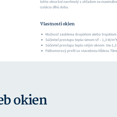
tohto okna bol navrhnutý s ohľadom na maximálne
izoláciu dlhú dobu.
Vlastnosti okien
Možnosť zasklenia dvojsklom alebo trojsklom
Súčiniteľ prestupu tepla rámom Uf – 1,3 W/m²
Súčiniteľ prestupu tepla celým oknom Uw-1,3 
Päťkomorový profil so stavebnou hĺbkou 70
eb okien