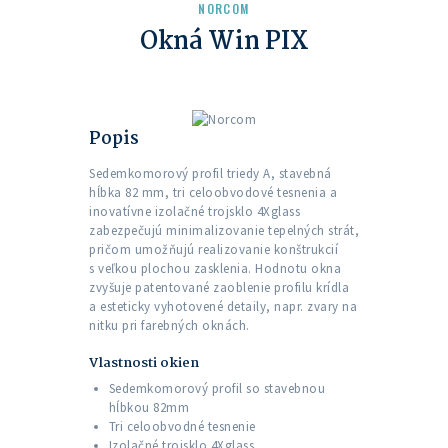
NORCOM
Okná Win PIX
Popis
Sedemkomorový profil triedy A, stavebná
hĺbka 82 mm, tri celoobvodové tesnenia a
inovatívne izolačné trojsklo 4Xglass
zabezpečujú minimalizovanie tepelných strát,
pričom umožňujú realizovanie konštrukcií
s veľkou plochou zasklenia. Hodnotu okna
zvyšuje patentované zaoblenie profilu krídla
a esteticky vyhotovené detaily, napr. zvary na
nitku pri farebných oknách.
Vlastnosti okien
Sedemkomorový profil so stavebnou
hĺbkou 82mm
Tri celoobvodné tesnenie
Izolačné trojsklo 4Xglass