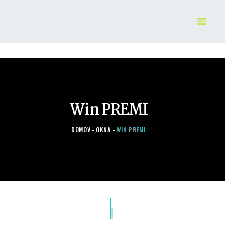
DOMOV
OKNÁ
DVERE
POSUVNÉ SYSTÉMY
Win PREMI
DOPLNKY
KONTAKT
DOMOV
OKNÁ
WIN PREMI