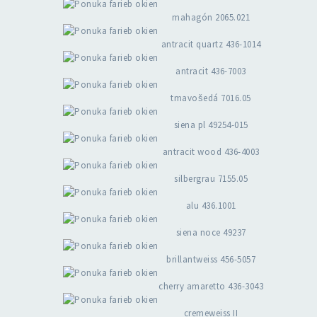
mahagón 2065.021
antracit quartz 436-1014
antracit 436-7003
tmavošedá 7016.05
siena pl 49254-015
antracit wood 436-4003
silbergrau 7155.05
alu 436.1001
siena noce 49237
brillantweiss 456-5057
cherry amaretto 436-3043
cremeweiss II